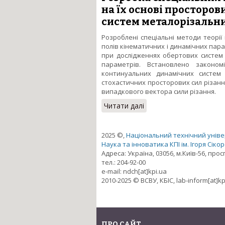
на їх основі просторо
систем металорізальни
Розроблені спеціальні методи теорії
полів кінематичних і динамічних пар
при дослідженнях обертових систем 
параметрів. Встановлено законом
континуальних динамічних систем
стохастичних просторових сил різанн
випадкового вектора сили різання.
Читати далі
про Розробка спеціальн
металорізальних верст
2025 ©,
Національний технічний універ
Наука та інноватика КПІ ім. Ігоря Сіко
Адреса: Україна, 03056, м.Київ-56, про
тел.: 204-92-00
e-mail: ndch[at]kpi.ua
2010-2025 © ВСВУ, КБІС, lab-inform[at]kp
ПРО САЙТ