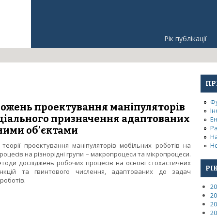
Рік публікації
ПР
Ф
ложень проектування маніпуляторів
Ін
еціального призначення адаптованих
Е
Р
ними об’єктами
Н
теорії проектування маніпуляторів мобільних роботів на
Но
процесів на різнорідні групи – макропроцеси та мікропроцеси.
етоди досліджень робочих процесів на основі стохастичних
РІ
ункцій та гвинтового числення, адаптованих до задач
роботів.
20
 положень проектування маніпуляторів мобільних роботів спец
20
ними об’єктами
20
20