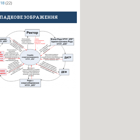
18
(22)
ПАДКОВЕ ЗОБРАЖЕННЯ
 мобільними верстатами-роботами
в і машин з мехатронними