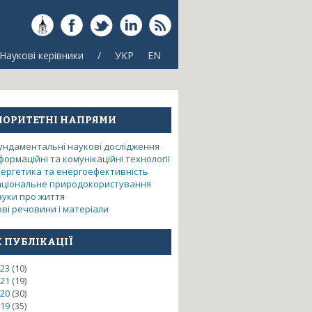
Наукові керівники
/
УКР
EN
ІОРИТЕТНІ НАПРЯМИ
ундаментальні наукові дослідження
формаційні та комунікаційні технології
нергетика та енергоефективність
аціональне природокористування
ауки про життя
ві речовини і матеріали
К ПУБЛІКАЦІЇ
23
(10)
іального призначення адаптованих
21
(19)
20
(30)
19
(35)