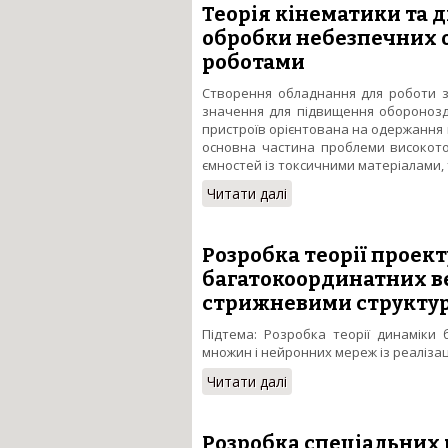
Теорія кінематики та 
обробки небезпечних о
роботами
Створення обладнання для роботи з
значення для підвищення оборонозд
пристроїв орієнтована на одержання
основна частина проблеми високоточ
ємностей із токсичними матеріалами,
Читати далі
про Теорія кінематики
Розробка теорії проек
багатокоординатних в
стрижневими структур
Підтема: Розробка теорії динаміки
множин і нейронних мереж із реаліза
Читати далі
про Розробка теорії п
стрижневими структура
Розробка спеціальних 