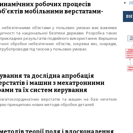
20
динамічних робочих процесів
б’єктів мобільними верстатами-
ВИ
 небезпечними об’єктами у польових умовах має важливе
атності та національної безпеки держави. Розробка таких
 прикладних результатів подвійного використання. Вирішена
ної обробки небезпечних об’єктів, зокрема мін, снарядів,
 трубопроводів під тиском у польових умовах.
 та динамічних робочих процесів обробки небезпечних об’єктів
тування та дослідна апробація
ерстатів і машин з мехатронними
ами та їх систем керування
 багатокоординатних верстатів та машин на базі нечітких
цією принципово нових методів обробки деталей
роектування та дослідна апробація багатокоординатних верстаті
ми та їх систем керування
методів теорії поля і вдосконалення