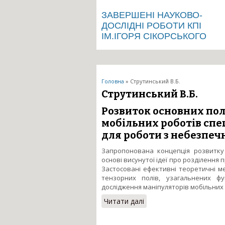
ЗАВЕРШЕНІ НАУКОВО-
ДОСЛІДНІ РОБОТИ КПІ
ІМ.ІГОРЯ СІКОРСЬКОГО
Ви є тут
Головна
» Струтинський В.Б.
Струтинський В.Б.
Розвиток основних по
мобільних роботів сп
для роботи з небезпеч
Запропонована концепція розвитку 
основі висунутої ідеї про розділення 
Застосовані ефективні теоретичні м
тензорних полів, узагальнених ф
дослідження маніпуляторів мобільних 
Читати далі
про Розвиток основних
для роботи з небезпеч