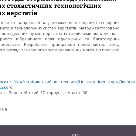
вих стохастичних технологічних
х верстатів
 поля, які направлені на дослідження векторних і тензорних
аметрів технологічних систем верстатів. Методи застосовано
шпиндельних вузлів верстатів із циклічними змінами поля
ірності вібраційного поля одномірних та багатомірних
 верстатів. Розроблено принципово новий метод опису
я у вигляді тензорного поля кореляційних моментів проекцій
их методів теорії поля і вдосконалення на їх основі просторови
атів
ситет України «Київський політехнічний інститут імені Ігоря Сікорськ
рського
спект Берестейський, 37, корпус 1, кімната 138
i.ua
КПІ