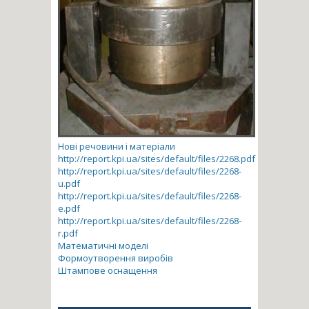
Нові речовини і матеріали
http://report.kpi.ua/sites/default/files/2268.pdf
http://report.kpi.ua/sites/default/files/2268-
u.pdf
http://report.kpi.ua/sites/default/files/2268-
e.pdf
http://report.kpi.ua/sites/default/files/2268-
r.pdf
Математичні моделі
Формоутворення виробів
Штампове оснащення