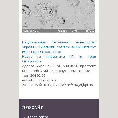
Національний технічний університет
України «Київський політехнічний інститут
імені Ігоря Сікорського»
Наука та інноватика КПІ ім. Ігоря
Сікорського
Адреса: Україна, 03056, м.Київ-56, проспект
Берестейський, 37, корпус 1, кімната 138
тел.: 204-92-00
e-mail: ndch[at]kpi.ua
2010-2025 © ВСВУ, КБІС, lab-inform[at]kpi.ua
ПРО САЙТ
Карта сайта