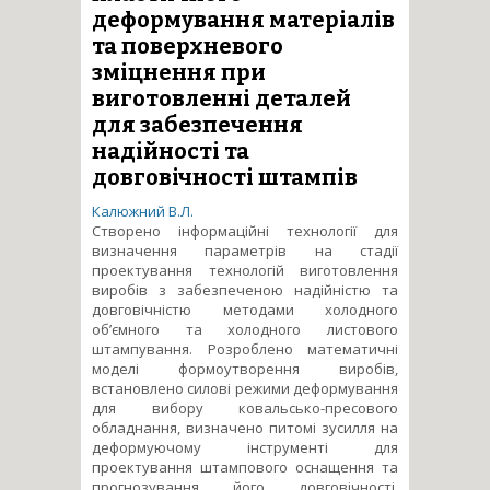
деформування матеріалів
та поверхневого
зміцнення при
виготовленні деталей
для забезпечення
надійності та
довговічності штампів
Калюжний В.Л.
Створено інформаційні технології для
визначення параметрів на стадії
проектування технологій виготовлення
виробів з забезпеченою надійністю та
довговічністю методами холодного
об’ємного та холодного листового
штампування. Розроблено математичні
моделі формоутворення виробів,
встановлено силові режими деформування
для вибору ковальсько-пресового
обладнання, визначено питомі зусилля на
деформуючому інструменті для
проектування штампового оснащення та
прогнозування його довговічності,