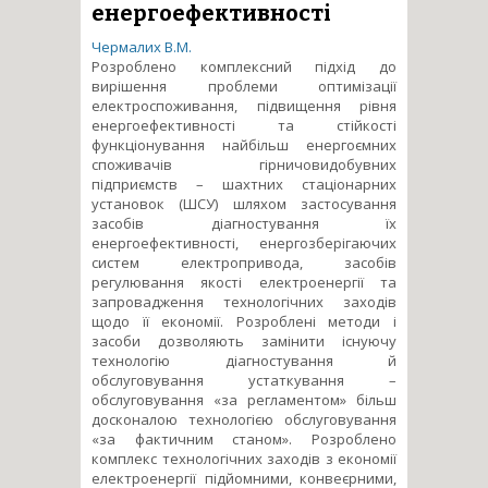
енергоефективності
Чермалих В.М.
Розроблено комплексний підхід до
вирішення проблеми оптимізації
електроспоживання, підвищення рівня
енергоефективності та стійкості
функціонування найбільш енергоємних
споживачів гірничовидобувних
підприємств – шахтних стаціонарних
установок (ШСУ) шляхом застосування
засобів діагностування їх
енергоефективності, енергозберігаючих
систем електропривода, засобів
регулювання якості електроенергії та
запровадження технологічних заходів
щодо її економії. Розроблені методи і
засоби дозволяють замінити існуючу
технологію діагностування й
обслуговування устаткування –
обслуговування «за регламентом» більш
досконалою технологією обслуговування
«за фактичним станом». Розроблено
комплекс технологічних заходів з економії
електроенергії підйомними, конвеєрними,