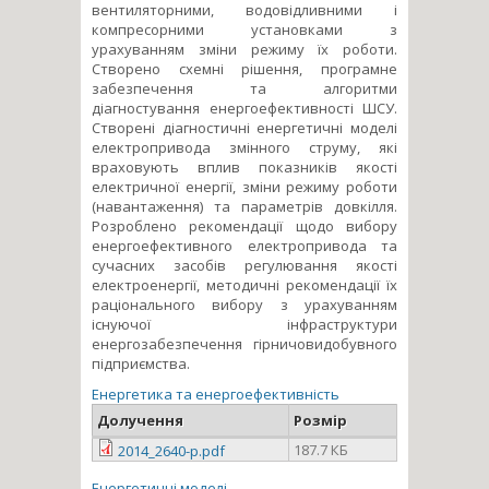
вентиляторними, водовідливними і
компресорними установками з
урахуванням зміни режиму їх роботи.
Створено схемні рішення, програмне
забезпечення та алгоритми
діагностування енергоефективності ШСУ.
Створені діагностичні енергетичні моделі
електропривода змінного струму, які
враховують вплив показників якості
електричної енергії, зміни режиму роботи
(навантаження) та параметрів довкілля.
Розроблено рекомендації щодо вибору
енергоефективного електропривода та
сучасних засобів регулювання якості
електроенергії, методичні рекомендації їх
раціонального вибору з урахуванням
існуючої інфраструктури
енергозабезпечення гірничовидобувного
підприємства.
Енергетика та енергоефективність
Долучення
Розмір
187.7 КБ
2014_2640-p.pdf
Енергетичні моделі