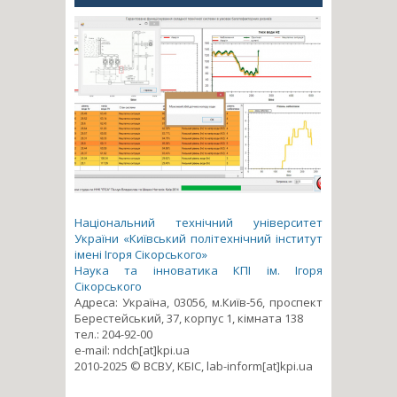
Національний технічний університет
України «Київський політехнічний інститут
імені Ігоря Сікорського»
Наука та інноватика КПІ ім. Ігоря
Сікорського
Адреса: Україна, 03056, м.Київ-56, проспект
Берестейський, 37, корпус 1, кімната 138
тел.: 204-92-00
e-mail: ndch[at]kpi.ua
2010-2025 © ВСВУ, КБІС, lab-inform[at]kpi.ua