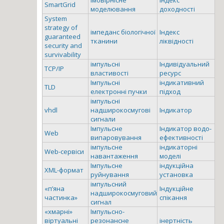
SmartGrid
моделювання
доходності
System
strategy of
імпеданс біологічної
Індекс
guaranteed
тканини
ліквідності
security and
survivability
імпульсні
Індивідуальний
TCP/IP
властивості
ресурс
Імпульсні
індикативний
TLD
електронні пучки
підход
імпульсні
vhdl
надширокосмугові
Індикатор
сигнали
Імпульсне
Індикатор водо-
Web
випаровування
ефективності
імпульсне
індикаторні
Web-сервіси
навантаження
моделі
Імпульсне
індукційна
XML-формат
руйнування
установка
імпульсний
«п’яна
Індукційне
надширокосмуговий
частинка»
спікання
сигнал
«хмарні»
Імпульсно-
віртуальні
резонансне
інертність