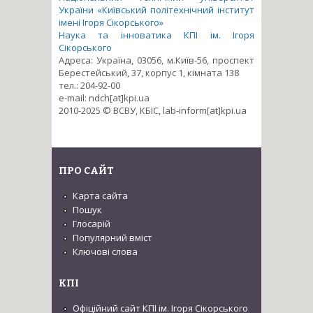
України «Київський політехнічний інститут
імені Ігоря Сікорського»
Наука та інноватика КПІ ім. Ігоря
Сікорського
Адреса: Україна, 03056, м.Київ-56, проспект
Берестейський, 37, корпус 1, кімната 138
тел.: 204-92-00
e-mail: ndch[at]kpi.ua
2010-2025 © ВСВУ, КБІС, lab-inform[at]kpi.ua
ПРО САЙТ
Карта сайта
Пошук
Глосарій
Популярний вміст
Ключові слова
КПІ
Офіційний сайт КПІ ім. Ігоря Сікорського