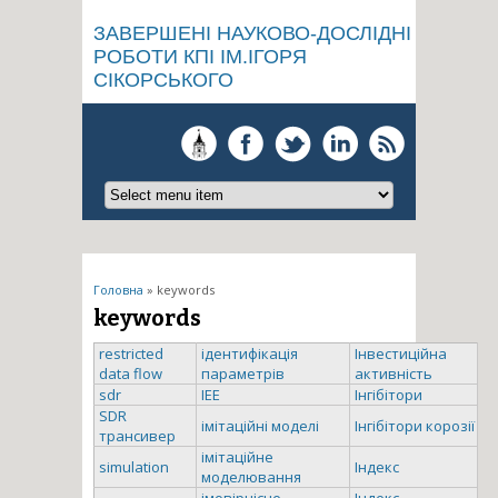
ЗАВЕРШЕНІ НАУКОВО-ДОСЛІДНІ
РОБОТИ КПІ ІМ.ІГОРЯ
СІКОРСЬКОГО
Ви є тут
Головна
» keywords
keywords
restricted
ідентифікація
Інвестиційна
data flow
параметрів
активність
sdr
ІЕЕ
Інгібітори
SDR
імітаційні моделі
Інгібітори корозії
трансивер
імітаційне
simulation
Індекс
моделювання
імовірнісне
Індекс