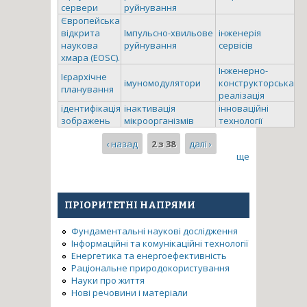
сервери
руйнування
Європейська
відкрита
Імпульсно-хвильове
інженерія
наукова
руйнування
сервісів
хмара (EOSC).
Інженерно-
Ієрархічне
імуномодулятори
конструкторська
планування
реалізація
ідентифікація
інактивація
інноваційні
зображень
мікроорганізмів
технології
‹ назад
2 з 38
далі ›
ще
ПРІОРИТЕТНІ НАПРЯМИ
Фундаментальні наукові дослідження
Інформаційні та комунікаційні технології
Енергетика та енергоефективність
Раціональне природокористування
Науки про життя
Нові речовини і матеріали