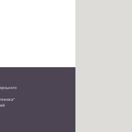
ікорського
техніка"
зей