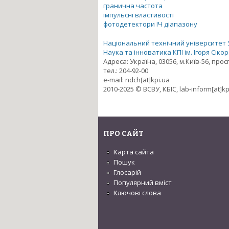
гранична частота
імпульсні властивості
фотодетектори ІЧ діапазону
Національний технічний університет Ук
Наука та інноватика КПІ ім. Ігоря Сіко
Адреса: Україна, 03056, м.Київ-56, про
тел.: 204-92-00
e-mail: ndch[at]kpi.ua
2010-2025 © ВСВУ, КБІС, lab-inform[at]kp
ПРО САЙТ
Карта сайта
Пошук
Глосарій
Популярний вміст
Ключові слова