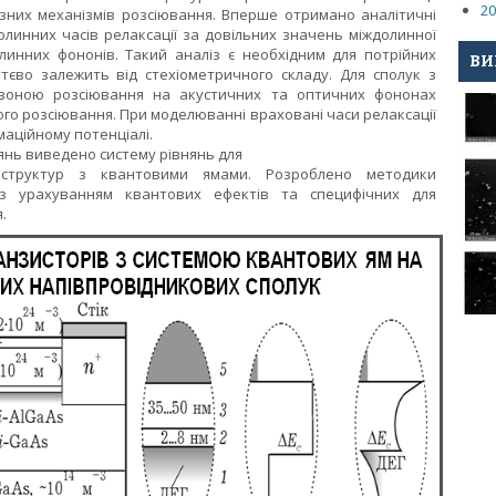
20
різних механізмів розсіювання. Вперше отримано аналітичні
олинних часів релаксації за довільних значень міждолинної
олинних фононів. Такий аналіз є необхідним для потрійних
ВИ
тєво залежить від стехіометричного складу. Для сполук з
оною розсіювання на акустичних та оптичних фононах
ого розсіювання. При моделюванні враховані часи релаксації
аційному потенціалі.
нянь виведено систему рівнянь для
оструктур з квантовими ямами. Розроблено методики
з урахуванням квантових ефектів та специфічних для
.