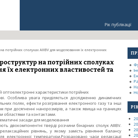
Рік публікації
на потрійних сполуках AIIIBV для моделювання їх електронних
ПР
роструктур на потрійних сполуках
Ф
я їх електронних властивостей та
Ін
Е
Р
Н
й оптоелектронні характеристики потрійних
Но
нові. Особлива увага приділяється дослідженню динамічних
льних полях, ефекти розігрівання електронного газу та інші
РІ
ам при досягненні нанорозмірів, а також явища на границях
и областями та контактами.
20
ематичні засади для моделювання
20
ють двокомпонентні тверді розчини бінарних сполук AIIIBV.
20
елаксаційних рівнянь, у якому замість рівняння балансу
20
для електронної температури.Розраховано часи релаксації