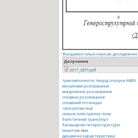
Фундаментальні наукові дослідження
Долучення
2017_2871.pdf
трикомпонентні тверді сполуки AIIIBV
механізми розсіювання
міждолинне розсіювання
сплавне розсіювання
сплавний потенціал
часи релаксації
сильне електричне поле
балістичний транспорт
багашарові гетероструктури
квантові ями
динамічні характеристики