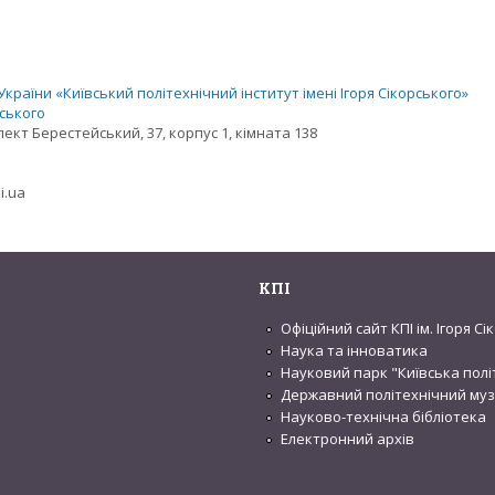
раїни «Київський політехнічний інститут імені Ігоря Сікорського»
рського
спект Берестейський, 37, корпус 1, кімната 138
i.ua
КПІ
Офіційний сайт КПІ ім. Ігоря С
Наука та інноватика
Науковий парк "Київська полі
Державний політехнічний му
Науково-технічна бібліотека
Електронний архів