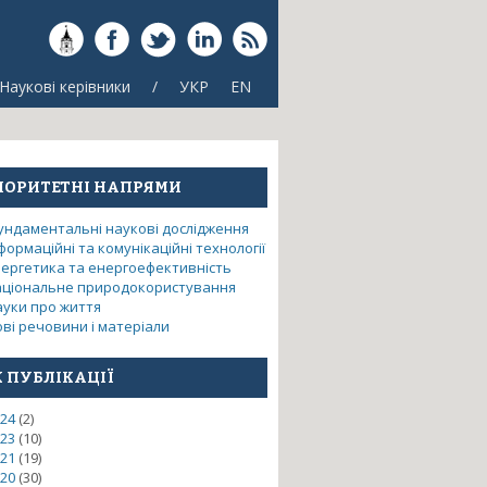
Наукові керівники
/
УКР
EN
ІОРИТЕТНІ НАПРЯМИ
ундаментальні наукові дослідження
формаційні та комунікаційні технології
нергетика та енергоефективність
аціональне природокористування
ауки про життя
ві речовини і матеріали
К ПУБЛІКАЦІЇ
24
(2)
23
(10)
21
(19)
20
(30)