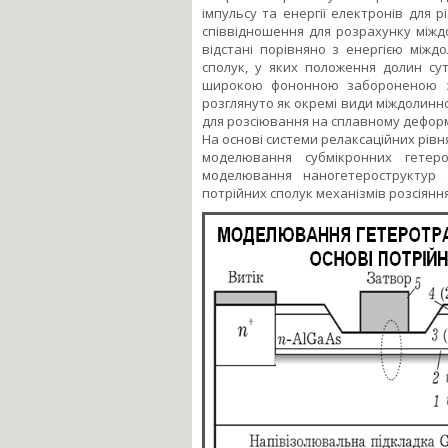
імпульсу та енергії електронів для 
співвідношення для розрахунку міжд
відстані порівняно з енергією міжд
сполук, у яких положення долин сут
широкою фононною забороненою з
розглянуто як окремі види міждолинн
для розсіювання на сплавному деформ
На основі системи релаксаційних рів
моделювання субмікронних гетер
моделювання наногетероструктур 
потрійних сполук механізмів розсіяння