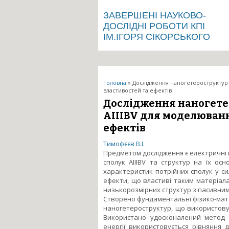
ЗАВЕРШЕНІ НАУКОВО-
ДОСЛІДНІ РОБОТИ КПІ
ІМ.ІГОРЯ СІКОРСЬКОГО
Ви є тут
Головна
» Дослідження наногетероструктур 
властивостей та ефектів
Дослідження наногете
AIIIBV для моделюванн
ефектів
Тимофєєв В.І.
Предметом дослідження є електричні 
сполук AIIIBV та структур на їх ос
характеристик потрійних сполук у си
ефекти, що властиві таким матеріал
низькорозмірних структур з пасивним
Створено фундаментальні фізико-мат
наногетероструктур, що використову
Використано удосконалений метод р
енергії використовується рівняння 