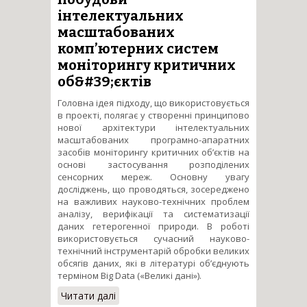
національної безпеки
інтелектуальних
України, на основі
масштабованих
супутникових даних
комп’ютерних систем
моніторингу критичних
об&#39;єктів
Головна ідея підходу, що використовується
в проекті, полягає у створенні принципово
нової архітектури інтелектуальних
масштабованих програмно-апаратних
засобів моніторингу критичних об’єктів на
основі застосування розподілених
сенсорних мереж. Основну увагу
досліджень, що проводяться, зосереджено
на важливих науково-технічних проблем
аналізу, верифікації та систематизації
даних гетерогенної природи. В роботі
використовується сучасний науково-
технічний інструментарій обробки великих
обсягів даних, які в літературі об’єднують
терміном Big Data («Великі дані»).
Читати далі
про Теоретичні засади