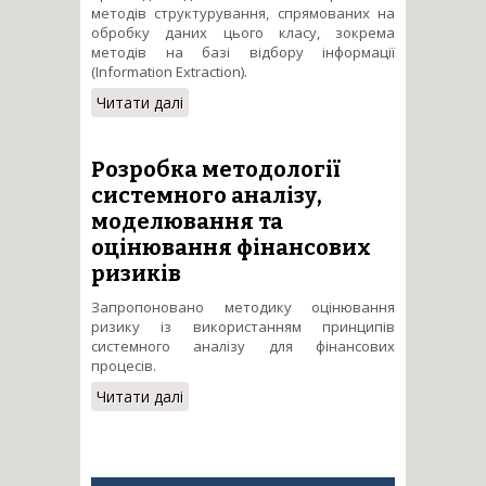
методів структурування, спрямованих на
обробку даних цього класу, зокрема
методів на базі відбору інформації
(Information Extraction).
Читати далі
про Методи та засоби
автоматичної систематизації
динамічного науково-
освітнього ресурсу
Розробка методології
глобального електронного
системного аналізу,
інформаційного простору
моделювання та
оцінювання фінансових
ризиків
Запропоновано методику оцінювання
ризику із використанням принципів
системного аналізу для фінансових
процесів.
Читати далі
про Розробка методології
системного аналізу,
моделювання та оцінювання
фінансових ризиків