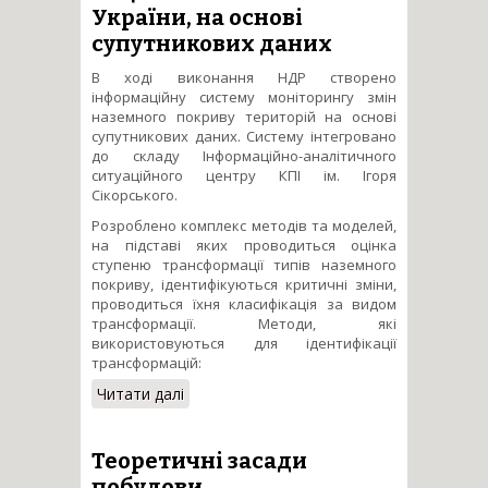
України, на основі
супутникових даних
В ході виконання НДР створено
інформаційну систему моніторингу змін
наземного покриву територій на основі
супутникових даних. Систему інтегровано
до складу Інформаційно-аналітичного
ситуаційного центру КПІ ім. Ігоря
Сікорського.
Розроблено комплекс методів та моделей,
на підставі яких проводиться оцінка
ступеню трансформації типів наземного
покриву, ідентифікуються критичні зміни,
проводиться їхня класифікація за видом
трансформації. Методи, які
використовуються для ідентифікації
трансформацій:
Читати далі
про Сценарне моделювання
критичних змін еколого-
економічного стану
тимчасово окупованих
Теоретичні засади
територій, як фактору
побудови