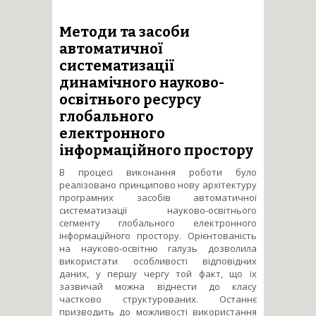
побудови інтелектуальних
масштабованих
комп’ютерних систем
Методи та засоби
моніторингу критичних
автоматичної
об&#39;єктів
систематизації
динамічного науково-
освітнього ресурсу
глобального
електронного
інформаційного простору
В процесі виконання роботи було
реалізовано принципово нову архітектуру
програмних засобів автоматичної
систематизації науково-освітнього
сегменту глобального електронного
інформаційного простору. Орієнтованість
на науково-освітню галузь дозволила
використати особливості відповідних
даних, у першу чергу той факт, що їх
зазвичай можна віднести до класу
частково структурованих. Останнє
призводить до можливості використання