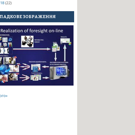
18
(22)
ПАДКОВЕ ЗОБРАЖЕННЯ
намічною інтерпретацією метамоделей
ого»