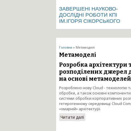
ЗАВЕРШЕНІ НАУКОВО-
ДОСЛІДНІ РОБОТИ КПІ
ІМ.ІГОРЯ СІКОРСЬКОГО
Ви є тут
Головна
» Метамоделі
Метамоделі
Розробка архітектури 
розподілених джерел д
на основі метамоделей
Розроблено нову Cloud - технологію т
обробки, а також основні компоненти 
системи обробки корпоративних розпо
гетерогенному середовищі Cloud Compu
«хмарній» архітектурі.
Читати далі
про Розробка архітект
на основі метамоделей 