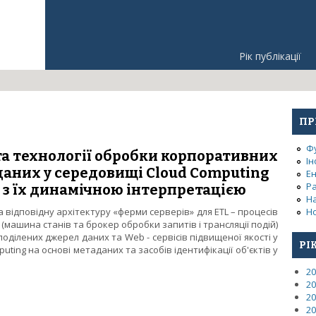
Рік публікації
ПР
Ф
та технології обробки корпоративних
Ін
аних у середовищі Cloud Computing
Е
Р
 з їх динамічною інтерпретацією
Н
а відповідну архітектуру «ферми серверів» для ETL – процесів
Но
(машина станів та брокер обробки запитів і трансляції подій)
ділених джерел даних та Web - сервісів підвищеної якості у
РІ
ting на основі метаданих та засобів ідентифікації об'єктів у
20
ури та технології обробки корпоративних розподілених джерел д
20
з їх динамічною інтерпретацією
20
20