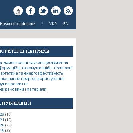
Наукові керівники
/
УКР
EN
ІОРИТЕТНІ НАПРЯМИ
ундаментальні наукові дослідження
формаційні та комунікаційні технології
нергетика та енергоефективність
аціональне природокористування
ауки про життя
ві речовини і матеріали
К ПУБЛІКАЦІЇ
23
(10)
аних у середовищі Cloud Computing
21
(19)
20
(30)
19
(35)