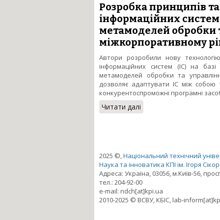
Розробка принципів та 
інформаційних систем
метамоделей обробки 
міжкорпоративному рі
Автори розробили нову технологію,
інформаційних систем (ІС) на базі
метамоделей обробки та управління
дозволяє адаптувати ІС між собою 
конкурентоспроможні програмні засоби,
Читати далі
про Розробка принципів
обробки та управління
2025 ©,
Національний технічний універ
Наука та інноватика КПІ ім. Ігоря Сіко
Адреса: Україна, 03056, м.Київ-56, про
тел.: 204-92-00
e-mail: ndch[at]kpi.ua
2010-2025 © ВСВУ, КБІС, lab-inform[at]kp