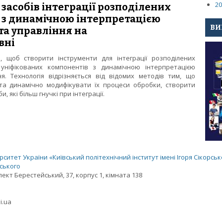
20
засобів інтеграції розподілених
 з динамічною інтерпретацією
ВИ
та управління на
вні
 щоб створити інструменти для інтеграції розподілених
 уніфікованих компонентів з динамічною інтерпретацією
. Технологія відрізняється від відомих методів тим, що
та динамічно модифікувати їх процеси обробки, створити
 які більш гнучкі при інтеграції.
 та засобів інтеграції розподілених інформаційних систем з ди
 на міжкорпоративному рівні
ситет України «Київський політехнічний інститут імені Ігоря Сікорськ
рського
спект Берестейський, 37, корпус 1, кімната 138
i.ua