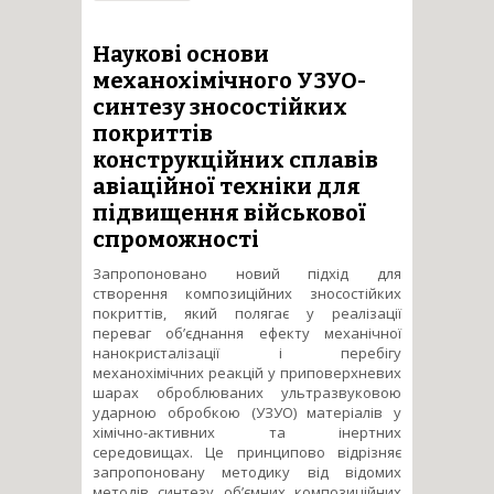
механізми керування
комплексом поверхневих
властивостей конструкційних
Наукові основи
і функціональних сплавів
механохімічного УЗУО-
комбінованими тепловими,
синтезу зносостійких
йонними та деформаційними
покриттів
впливами
конструкційних сплавів
авіаційної техніки для
підвищення військової
спроможності
Запропоновано новий підхід для
створення композиційних зносостійких
покриттів, який полягає у реалізації
переваг об’єднання ефекту механічної
нанокристалізації і перебігу
механохімічних реакцій у приповерхневих
шарах оброблюваних ультразвуковою
ударною обробкою (УЗУО) матеріалів у
хімічно-активних та інертних
середовищах. Це принципово відрізняє
запропоновану методику від відомих
методів синтезу об’ємних композиційних