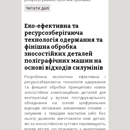
Читати далі
про Керування параметрами
топографії поверхні виробів
програмованим лазерним
опроміненням
Еко-ефективна та
ресурсозберігаюча
технологія одержання та
фінішна обробка
зносостійких деталей
поліграфічних машин на
основі відходів силумінів
Розроблена екологічно ефективна і
ресурсозберігаюча технологія одержання
та фінішної обробки принципово нових
зносостійких композиційних деталей для
експлуатації у вузлах постдрукарського
обладнання на основі шліфувальних
відходів легованих алюмінієвих сплавів –
силумінів з твердим мастилом (або без
нього) дозволяє виготовляти нові деталі,
які за зносостійкістю суттєво перевищують
відомі деталі, що працюють у аналогічних