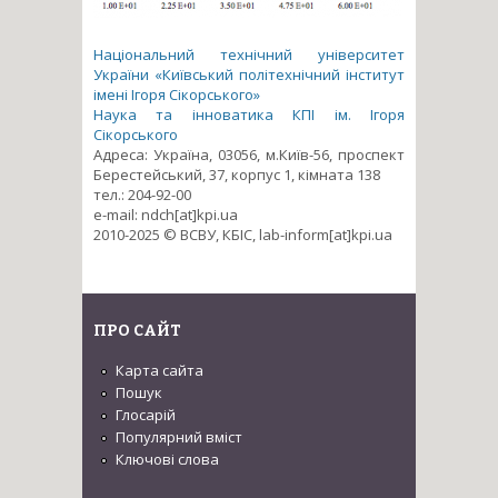
Національний технічний університет
України «Київський політехнічний інститут
імені Ігоря Сікорського»
Наука та інноватика КПІ ім. Ігоря
Сікорського
Адреса: Україна, 03056, м.Київ-56, проспект
Берестейський, 37, корпус 1, кімната 138
тел.: 204-92-00
e-mail: ndch[at]kpi.ua
2010-2025 © ВСВУ, КБІС, lab-inform[at]kpi.ua
ПРО САЙТ
Карта сайта
Пошук
Глосарій
Популярний вміст
Ключові слова