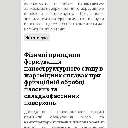
активаторів, а також попередньою
активацією поверхні магнітно-абразивною
обробкою, що насичується. Це дозволяє
знизити температуру насичення титану та
його сплавів до 550-900 0С та зменшити час
насичення до 2-3 годин.
Читати далі
про Встановлення
закономірностей створення
дифузійних покриттів на
сплавах та взаємозв’язку між
Фізичні принципи
їх складом, будовою і
формування
властивостями
наноструктурного стану в
жароміцних сплавах при
фрикційній обробці
плоских та
складнофасонних
поверхонь
Досліджено і запропоновано фізичні
принципи формування мікро- та
наноструктурних станів в приповерхневих
шарах, які полягають в наступному: