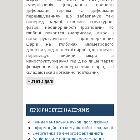
суперпозиція (поєднання) процесів
деформації тертям та деформації
перемішуванням що забезпечує такі
наперед задані особливі структурно-
фазові неоднорідності (розподіли) по
глибині покриття (наприклад, мікро- і
наноструктурування приповерхневих
шарів на глибинах міліметрового
діапазону від поверхні виробів, що значно
перевищує глибини мікро- та
наноструктурування під дією лише тертя;
формування приповерхневих шарів, які
складаються з когезійно пов’язаних
Читати далі
про Фізичні принципи
формування
наноструктурного стану в
жароміцних сплавах при
фрикційній обробці плоских
ПРІОРИТЕТНІ НАПРЯМИ
та складнофасонних
поверхонь
Фундаментальні наукові дослідження
Інформаційні та комунікаційні технології
Енергетика та енергоефективність
Раціональне природокористування