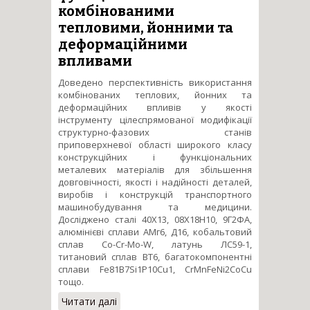
комбінованими
тепловими, йонними та
деформаційними
впливами
Доведено перспективність використання
комбінованих теплових, йонних та
деформаційних впливів у якості
інструменту цілеспрямованої модифікації
структурно-фазових станів
приповерхневої області широкого класу
конструкційних і функціональних
металевих матеріалів для збільшення
довговічності, якості і надійності деталей,
виробів і конструкцій транспортного
машинобудування та медицини.
Досліджено сталі 40Х13, 08Х18Н10, 9Г2ФA,
алюмінієві сплави АМг6, Д16, кобальтовий
сплав Co-Cr-Mo-W, латунь ЛС59-1,
титановий сплав ВТ6, багатокомпонентні
сплави Fe81B7Si1P10Cu1, CrMnFeNi2CoCu
тощо.
Читати далі
про Структурно-фазові