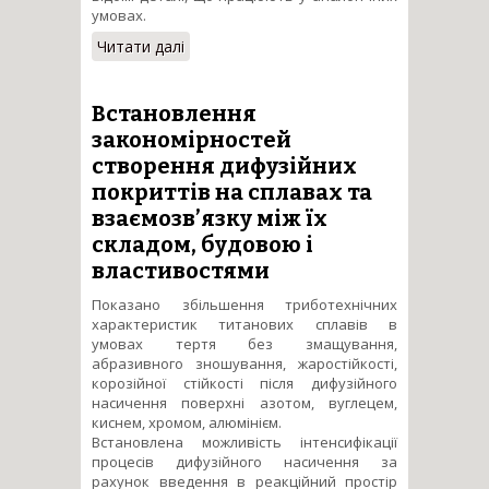
умовах.
Читати далі
про Еко-ефективна та
ресурсозберігаюча
технологія одержання та
фінішна обробка
Встановлення
зносостійких деталей
закономірностей
поліграфічних машин на
створення дифузійних
основі відходів силумінів
покриттів на сплавах та
взаємозв’язку між їх
складом, будовою і
властивостями
Показано збільшення триботехнічних
характеристик титанових сплавів в
умовах тертя без змащування,
абразивного зношування, жаростійкості,
корозійної стійкості після дифузійного
насичення поверхні азотом, вуглецем,
киснем, хромом, алюмінієм.
Встановлена можливість інтенсифікації
процесів дифузійного насичення за
рахунок введення в реакційний простір