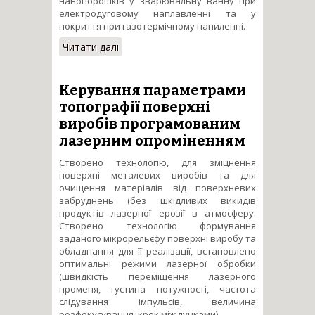
нанопорошків у зварювальну ванну при
електродуговому наплавленні та у
покриття при газотермічному напиленні.
Читати далі
про Підвищення
експлуатаційних
властивостей поверхонь
деталей і конструкцій
Керування параметрами
нанесенням модифікованих
топографії поверхні
наноутвореннями покриттів
виробів програмованим
лазерним опроміненням
Створено технологію, для зміцнення
поверхні металевих виробів та для
очищення матеріалів від поверхневих
забруднень (без шкідливих викидів
продуктів лазерної ерозії в атмосферу.
Створено технологію формування
заданого мікрорельєфу поверхні виробу та
обладнання для її реалізації, встановлено
оптимальні режими лазерної обробки
(швидкість переміщення лазерного
променя, густина потужності, частота
слідування імпульсів, величина
розфокусування, крок між лунками).