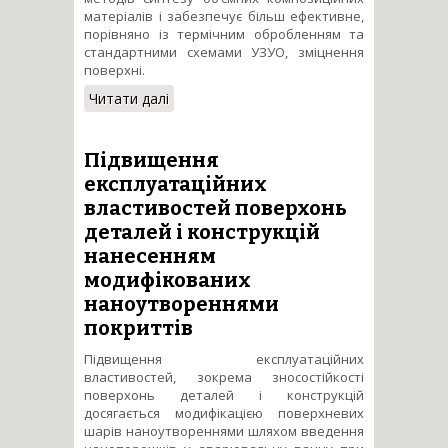
матеріалів і забезпечує більш ефективне,
порівняно із термічним обробленням та
стандартними схемами УЗУО, зміцнення
поверхні.
Читати далі
про Наукові основи
механохімічного УЗУО-
синтезу зносостійких
покриттів конструкційних
Підвищення
сплавів авіаційної техніки для
експлуатаційних
підвищення військової
властивостей поверхонь
спроможності
деталей і конструкцій
нанесенням
модифікованих
наноутвореннями
покриттів
Підвищення експлуатаційних
властивостей, зокрема зносостійкості
поверхонь деталей і конструкцій
досягається модифікацією поверхневих
шарів наноутвореннями шляхом введення