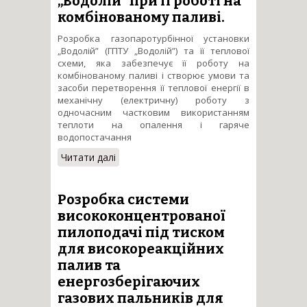
„Водолій” при її роботі на
комбінованому паливі.
Розробка газопаротурбінної установки
„Водолій” (ГПТУ „Водолій”) та її теплової
схеми, яка забезпечує її роботу на
комбінованому паливі і створює умови та
засоби перетворення її теплової енергії в
механічну (електричну) роботу з
одночасним частковим використанням
теплоти на опалення і гаряче
водопостачання
Читати далі
про Розробка і дослідження
когенераційної установки
„Водолій” при її роботі на
комбінованому паливі.
Розробка системи
висококонцентрованої
пилоподачі під тиском
для високореакційних
палив та
енергозберігаючих
газових пальників для