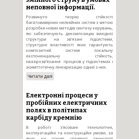
неповної інформації.
Розвинуто теорію стійкості
багатовимірних нелінійних систем з метою
розробки нових методів синтезу керувань,
які забезпечують декомпозицію вихідної
структури на зв’язані підсистеми,
структурні властивості яких гарантують
композитній системі локальну
експоненціальну стійкість,
квазірозв’язання процесів у підсистемах і
асимптотичну лінеаризацію однієї з них.
Читати далі
про Основи теорії
адаптивних
електромеханічних систем
автоматичного керування з
Електронні процеси у
векторно-керованими
пробійних електричних
електродвигунами змінного
полях в політипах
струму в умовах неповної
карбіду кремнію
інформації.
В роботі з’ясовані технологічні,
експлуатаційні та конструкційні умови, за
яких на основі сплавної технології