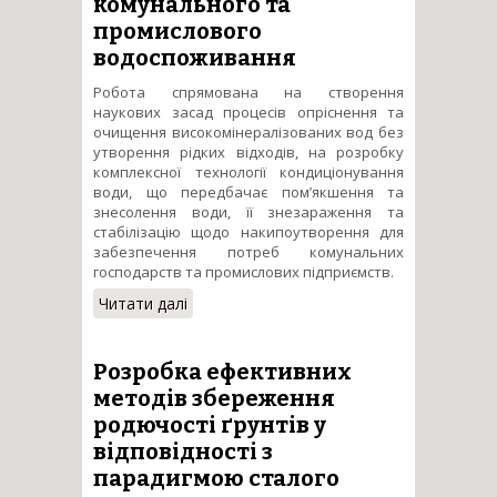
комунального та
промислового
водоспоживання
Робота спрямована на створення
наукових засад процесів опріснення та
очищення високомінералізованих вод без
утворення рідких відходів, на розробку
комплексної технології кондиціонування
води, що передбачає пом’якшення та
знесолення води, її знезараження та
стабілізацію щодо накипоутворення для
забезпечення потреб комунальних
господарств та промислових підприємств.
Читати далі
про Створення комплексної
технології кондиціонування
мінералізованих вод для
комунального та
Розробка ефективних
промислового
методів збереження
водоспоживання
родючості ґрунтів у
відповідності з
парадигмою сталого