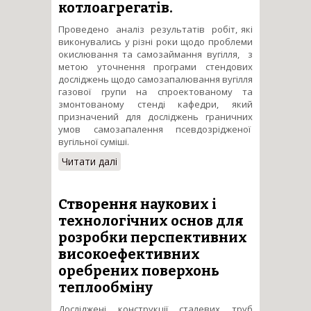
котлоагрегатів.
Проведено аналіз результатів робіт, які
виконувались у різні роки щодо проблеми
окислювання та самозаймання вугілля, з
метою уточнення програми стендових
досліджень щодо самозапалювання вугілля
газової групи на спроектованому та
змонтованому стенді кафедри, який
призначений для досліджень граничних
умов самозапалення псевдозрідженої
вугільної суміші.
Читати далі
про Розробка системи
висококонцентрованої
пилоподачі під тиском для
високореакційних палив та
Створення наукових і
енергозберігаючих газових
технологічних основ для
пальників для котлоагрегатів.
розробки перспективних
високоефективних
оребрених поверхонь
теплообміну
Досліджені конструкції сталевих труб