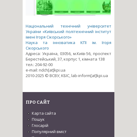
Національний технічний університет
України «Київський політехнічний інститут
імені Ігоря Сікорського»
Наука та інноватика КПІ ім. Ігоря
Сікорського
Адреса: Україна, 03056, м.Київ-56, проспект
Берестейський, 37, корпус 1, кімната 138
тел.: 204-92-00
e-mail: ndch[at]kpi.ua
2010-2025 © ВСВУ, КБІС, lab-inform[at]kpi.ua
ПРО САЙТ
Карта сайта
Пошук
Глосарій
Популярний вміст