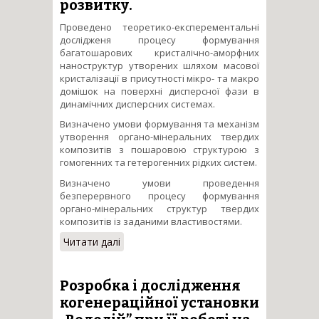
розвитку.
Проведено теоретико-експерементальні
дослідженя процесу формування
багатошарових кристалічно-аморфних
наноструктур утворених шляхом масової
кристалізації в присутності мікро- та макро
домішок на поверхні дисперсної фази в
динамічних дисперсних системах.
Визначено умови формування та механізм
утворення органо-мінеральних твердих
композитів з пошаровою структурою з
гомогенних та гетерогенних рідких систем.
Визначено умови проведення
безперервного процесу формування
органо-мінеральних структур твердих
композитів із заданими властивостями.
Читати далі
про Розробка ефективних
методів збереження
родючості ґрунтів у
відповідності з парадигмою
Розробка і дослідження
сталого розвитку.
когенераційної установки