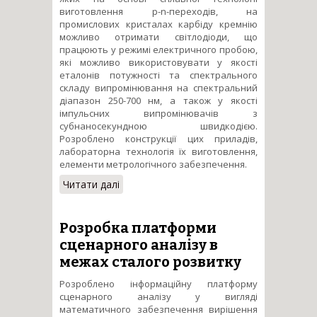
виготовлення p-n-переходів, на
промислових кристалах карбіду кремнію
можливо отримати світлодіоди, що
працюють у режимі електричного пробою,
які можливо використовувати у якості
еталонів потужності та спектрального
складу випромінювання на спектральний
діапазон 250­-700 нм, а також у якості
імпульсних випромінювачів з
субнаносекундною швидкодією.
Розроблено конструкції цих приладів,
лабораторна технологія їх виготовлення,
елементи метрологічного забезпечення.
Читати далі
про Електронні процеси у
пробійних електричних полях
в політипах карбіду кремнію
Розробка платформи
сценарного аналізу в
межах сталого розвитку
Розроблено інформаційну платформу
сценарного аналізу у вигляді
математичного забезпечення вирішення