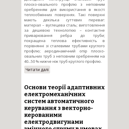
плоско-овального профілю з неповним
оребренням для використання в якості
теплообмінних поверхнях. Такі поверхні
мають декілька суттєвих переваг:
матеріал – вуглецева сталь; виготовлення
за дешевою технологією – контактне
приварювання ребра до труби;
покращена теплова ефективність в
порівнянні зі сталевими трубами круглого
профілю; аеродинамічний опір плоско-
овальних труб з неповним оребренням на
40...50 % нижче ніж труб круглого профілю.
Читати далі
про Створення наукових і
технологічних основ для
розробки перспективних
високоефективних
Основи теорії адаптивних
оребрених поверхонь
електромеханічних
теплообміну
систем автоматичного
керування з векторно-
керованими
електродвигунами
змінного струму в умовах