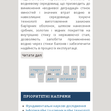
водневому середовищі, що призводить до
виникнення «водневої деградації» стінок
ємностей і значних втрат водню в
навколишнє середовище. Існуючі
технології виготовлення захисних
бар’єрних оболонок, шляхом нанесення
срібних, золотих і мідних покриттів на
внутрішню стінку із нержавіючої сталі,
дозволяють запобігти проникненню
водню через стінки балонів і забезпечити
надійність в процесі їх експлуатації.
Читати далі
про Створення литих
бар’єрних оболонок для
біметалевих і комбінованих
балонів зберігання водню.
Сторінки
« перша
‹ назад
…
44
45
46
47
48
49
50
51
52
…
далі ›
остання »
ПРІОРИТЕТНІ НАПРЯМИ
Фундаментальні наукові дослідження
Інформаційні та комунікаційні технології