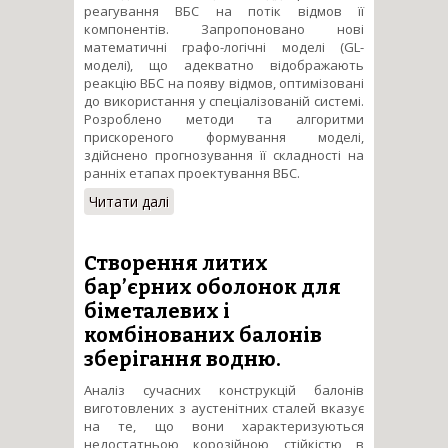
реагування ВБС на потік відмов її
компонентів. Запропоновано нові
математичні графо-логічні моделі (GL-
моделі), що адекватно відображають
реакцію ВБС на появу відмов, оптимізовані
до використання у спеціалізованій системі.
Розроблено методи та алгоритми
прискореного формування моделі,
здійснено прогнозування її складності на
ранніх етапах проектування ВБС.
Читати далі
про Спеціалізована
комп’ютерна система
діагностування та розрахунку
надійності реконфігуровних
Створення литих
відмовостійких
бар’єрних оболонок для
багатопроцесорних систем.
біметалевих і
комбінованих балонів
зберігання водню.
Аналіз сучасних конструкцій балонів
виготовлених з аустенітних сталей вказує
на те, що вони характеризуються
недостатньою корозійною стійкістю в