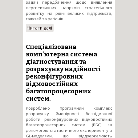
задач передбачення щодо виявлення
перспективних напрямів стратегічного
розвитку на рівні великих підприємств,
галузей та регіонів.
Читати далі
про Розробка платформи
сценарного аналізу в межах
сталого розвитку
Спеціалізована
комп’ютерна система
діагностування та
розрахунку надійності
реконфігуровних
відмовостійких
багатопроцесорних
систем.
Розроблено програмний комплекс
розрахунку ймовірності безвідмовної
роботи реконфігуровних відмовостійких
багатопроцесорних систем (ВБС) за
допомогою статистичного експерименту з
GL-моделями, що віддзеркалюють