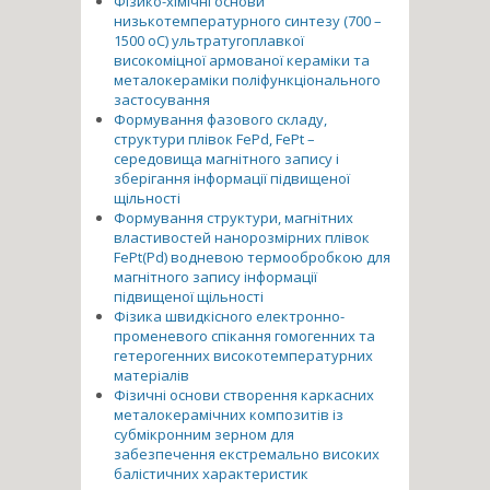
Фізико-хімічні основи
низькотемпературного синтезу (700 –
1500 оС) ультратугоплавкої
високоміцної армованої кераміки та
металокераміки поліфункціонального
застосування
Формування фазового складу,
структури плівок FePd, FePt –
середовища магнітного запису і
зберігання інформації підвищеної
щільності
Формування структури, магнітних
властивостей нанорозмірних плівок
FePt(Pd) водневою термообробкою для
магнітного запису інформації
підвищеної щільності
Фізика швидкісного електронно-
променевого спікання гомогенних та
гетерогенних високотемпературних
матеріалів
Фізичні основи створення каркасних
металокерамічних композитів із
субмікронним зерном для
забезпечення екстремально високих
балістичних характеристик