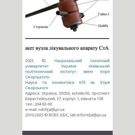
2025 ©,
Національний технічний
університет України «Київський
політехнічний інститут імені Ігоря
Сікорського»
Наука та інноватика КПІ ім. Ігоря
Сікорського
Адреса: Україна, 03056, м.Київ-56, проспект
Берестейський, 37, корпус 1, кімната 138
тел.: 204-92-00
e-mail: ndch[at]kpi.ua
2010-2025 © ВСВУ, КБІС, lab-inform[at]kpi.ua