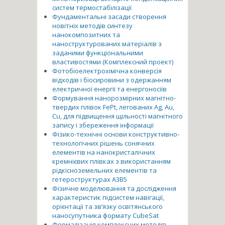
систем термостабілізації
Фундаментальні засади створення
новітніх методів синтезу
нанокомпозитних та
наноструктурованих матеріалів з
заданими функціональними
властивостями (Комплексний проект)
Фотобіоелектрохімічна конверсія
відходів і біосировини з одержанням
електричної енергії та енергоносіїв
Формування нанорозмірних магнітно-
твердих плівок FePt, легованих Ag, Au,
Cu, для підвищення щільності магнітного
запису і збереження інформації
Фізико-технічні основи конструктивно-
технологічних рішень сонячних
елементів на нанокристалічних
кремнієвих плівках з використанням
рідкісноземельних елементів та
гетероструктурах А3В5
Фізичне моделювання та дослідження
характеристик підсистем навігації,
орієнтації та зв’язку освітянського
наносупутника формату CubeSat
Формалізація комплексних методів