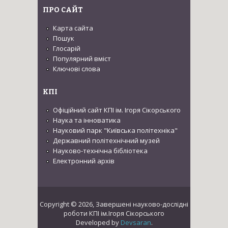
ПРО САЙТ
Карта сайта
Пошук
Глосарій
Популярний вміст
Ключові слова
КПІ
Офіційний сайт КПІ ім. Ігоря Сікорського
Наука та інноватика
Науковий парк "Київська політехніка"
Державний політехнічний музей
Науково-технічна бібліотека
Електронний архів
Copyright © 2026, Завершені науково-дослідні
роботи КПІ ім.Ігоря Сікорського
Developed by
Devsaran
.