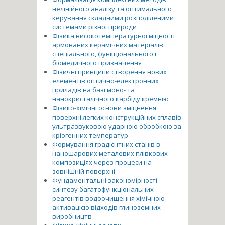
нелінійного аналізу та оптимального
керування складними розподіленими
системами різної природи
Фізика високотемпературної міцності
армованих керамічних матеріалів
спеціального, функціонального і
біомедичного призначення
Фізичні принципи створення нових
елементів оптично-електронних
приладів на базі моно- та
нанокристалічного карбіду кремнію
Фізико-хімічні основи зміцнення
поверхні легких конструкційних сплавів
ультразвуковою ударною обробкою за
кріогенних температур
Формування градієнтних станів в
наношарових металевих плівкових
композиціях через процеси на
зовнішній поверхні
Фундаментальні закономірності
синтезу багатофункціональних
реагентів водоочищення хімічною
активацією відходів глиноземних
виробництв