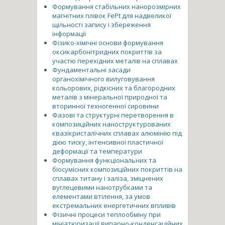
Формування стабільних нанорозмірних
магнітних плівок FePt для надвеликої
щільності запису і збереження
інформації
Фізико-хімічні основи формування
оксикарбонітридних покриттів за
участю перехідних металів на сплавах
Фундаментальні засади
органохімічного вилуговування
кольорових, рідкісних та благородних
металів з мінеральної природної та
вторинної техногенної сировини
Фазові та структурні перетворення в
композиційних наноструктурованих
квазікристалічних сплавах алюмінію під
дією тиску, інтенсивної пластичної
деформації та температури
Формування функціональних та
біосумісних композиційних покриттів на
сплавах титану і заліза, зміцнених
вуглецевими нанотрубками та
елементами втілення, за умов
екстремальних енергетичних впливів
Фізичні процеси теплообміну при
мініатюризації випарно-конденсаційних