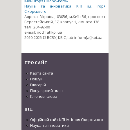
імені Ігоря Сікорського»
Наука та інноватика КПІ ім. Ігоря
Сікорського
Адреса: Україна, 03056, м.Київ-56, проспект
Берестейський, 37, корпус 1, кімната 138
тел.: 204-92-00
e-mail: ndch[at]kpi.ua
2010-2025 © ВСВУ, КБІС, lab-inform[at]kpi.ua
ПРО САЙТ
Карта сайта
Пошук
Глосарій
Популярний вміст
Ключові слова
КПІ
Офіційний сайт КПІ ім. Ігоря Сікорського
Наука та інноватика