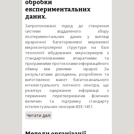
обробки
експериментальних
даних.
Запропоновано підхід до створення
системи віддаленого збору
експериментальних даних у вигляді
ієрархічної багаторівневої мережевої
мікроконтролерної структури на базі
технології вбудованих мікросерверів з
стандартизованими апаратними та
програмними протоколами інформаційного
обміну між рівнями ієрархії. За
результатами досліджень розроблено та
виготовлено макет багатоканального
інтелектуального логічного сенсора, що
реалізує одержання інформації з
первинних перетворювачів фізичних
величин та підтримку стандарту
інтелектуальних сенсорів IEEE-1451.
Читати далі
про Ієрархічні Інтернет-
орієнтовані мікросерверні
системи віддаленого збору
та обробки
Методи організації