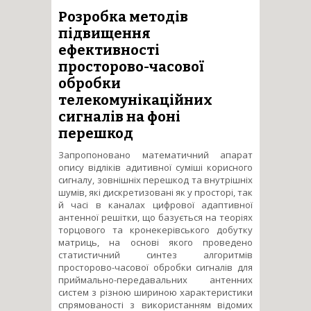
на основі теорії байєсівських
мереж для моделювання
Розробка методів
поведінки складних систем
підвищення
ефективності
просторово-часової
обробки
телекомунікаційних
сигналів на фоні
перешкод
Запропоновано математичний апарат
опису відліків адитивної суміші корисного
сигналу, зовнішніх перешкод та внутрішніх
шумів, які дискретизовані як у просторі, так
й часі в каналах цифрової адаптивної
антенної решітки, що базується на теоріях
торцового та кронекерівського добутку
матриць, на основі якого проведено
статистичний синтез алгоритмів
просторово-часової обробки сигналів для
приймально-передавальних антенних
систем з різною шириною характеристики
спрямованості з використанням відомих