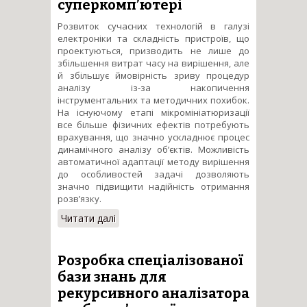
суперкомп’ютері
Розвиток сучасних технологій в галузі
електроніки та складність пристроїв, що
проектуються, призводить не лише до
збільшення витрат часу на вирішення, але
й збільшує ймовірність зриву процедур
аналізу із-за накопичення
інструментальних та методичних похибок.
На існуючому етапі мікромініатюризації
все більше фізичних ефектів потребують
врахування, що значно ускладнює процес
динамічного аналізу об’єктів. Можливість
автоматичної адаптації методу вирішення
до особливостей задачі дозволяють
значно підвищити надійність отримання
розв’язку.
Читати далі
про Паралельні алгоритми
моделювання динамічних
нелінійних об’єктів на
суперкомп’ютері
Розробка спеціалізованої
бази знань для
рекурсивного аналізатора