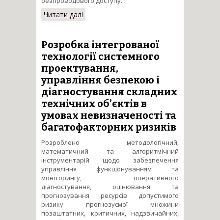
безпроводового доступу.
Читати далі
про Управління ресурсами та
сервісами в гетерогенному
інформаційно-
телекомунікаційному
Розробка інтегрованої
середовищі
технології системного
проектування,
управління безпекою і
діагностування складних
технічних об’єктів в
умовах невизначеності та
багатофакторних ризиків
Розроблено методологічний,
математичний та алгоритмічний
інструментарій щодо забезпечення
управління функціонуванням та
моніторингу, оперативного
діагностування, оцінювання та
прогнозування ресурсів допустимого
ризику прогнозуємої множини
позаштатних, критичних, надзвичайних,