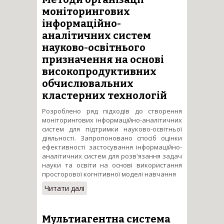
експериментальних даних.
моніторингових
інформаційно-
аналітичних систем
науково-освітнього
призначення на основі
високопродуктивних
обчислювальних
кластерних технологій
Розроблено ряд підходів до створення
моніторингових інформаційно-аналітичних
систем для підтримки науково-освітньої
діяльності. Запропоновано спосіб оцінки
ефективності застосування інформаційно-
аналітичних систем для розв'язання задач
науки та освіти на основі використання
просторової когнітивної моделі навчання
Читати далі
про Методи організації
моніторингових
інформаційно-аналітичних
систем науково-освітнього
Мультиагентна система