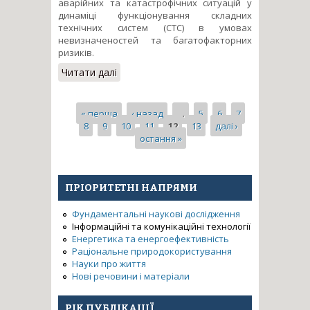
аварійних та катастрофічних ситуацій у
динаміці функціонування складних
технічних систем (СТС) в умовах
невизначеностей та багатофакторних
ризиків.
Читати далі
про Розробка інтегрованої
технології системного
проектування, управління
безпекою і діагностування
Сторінки
« перша
‹ назад
…
5
6
7
складних технічних об’єктів в
8
9
10
11
12
13
далі ›
умовах невизначеності та
остання »
багатофакторних ризиків
ПРІОРИТЕТНІ НАПРЯМИ
Фундаментальні наукові дослідження
Інформаційні та комунікаційні технології
Енергетика та енергоефективність
Раціональне природокористування
Науки про життя
Нові речовини і матеріали
РІК ПУБЛІКАЦІЇ