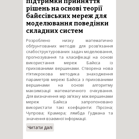
підтримки прийняття
рішень на основі теорії
байєсівських мереж для
моделювання поведінки
складних систем
Розроблено низку математично
обґрунтованих методів для розв’язання
слабоструктурованих задач моделювання,
прогнозування та класифікації на основі
використання мереж Байєса із
прихованими вершинами. Створена нова
п’ятикрокова методика знаходження
параметрів мережі Байєса з прихованими
вершинами на основі алгоритму
максимізації математичного очікування.
Для визначення мір зв’язку між вершинами
мереж Байєса запропоновано
використати такі коефіцієнти: Пірсона;
Чупрова; Крамера; лямбда Гудмана та
значення взаємної інформації.
Читати далі
про Побудова системи
підтримки прийняття рішень