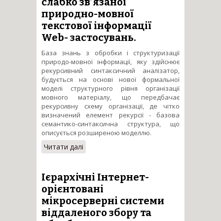
слабко зв’язаної
природно-мовної
текстової інформації
Web- застосувань.
База знань з обробки і структуризації
природо-мовної інформації, яку здійснює
рекурсивний синтаксичний аналізатор,
будується на основі нової формальної
моделі структурного рівня організації
мовного матеріалу, що передбачає
рекурсивну схему організації, де чітко
визначений елемент рекурсії - базова
семантико-синтаксична структура, що
описується розширеною моделлю.
Читати далі
про Розробка спеціалізованої
бази знань для рекурсивного
аналізатора слабко зв’язаної
природно-мовної текстової
Ієрархічні Інтернет-
інформації Web- застосувань.
орієнтовані
мікросерверні системи
віддаленого збору та