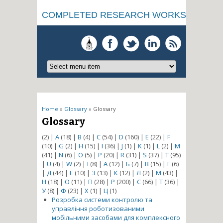
COMPLETED RESEARCH WORKS
You are here
Home
»
Glossary
» Glossary
Glossary
(2)
|
A
(18)
|
B
(4)
|
C
(54)
|
D
(160)
|
E
(22)
|
F
(10)
|
G
(2)
|
H
(15)
|
I
(36)
|
J
(1)
|
K
(1)
|
L
(2)
|
M
(41)
|
N
(6)
|
O
(5)
|
P
(20)
|
R
(31)
|
S
(37)
|
T
(95)
|
U
(4)
|
W
(2)
|
І
(8)
|
А
(12)
|
Б
(7)
|
В
(15)
|
Г
(6)
|
Д
(44)
|
Е
(10)
|
З
(13)
|
К
(12)
|
Л
(2)
|
М
(43)
|
Н
(18)
|
О
(11)
|
П
(28)
|
Р
(200)
|
С
(66)
|
Т
(36)
|
У
(8)
|
Ф
(23)
|
Х
(1)
|
Ц
(1)
Розробка системи контролю та
управління роботизованими
мобільними засобами для комплексного