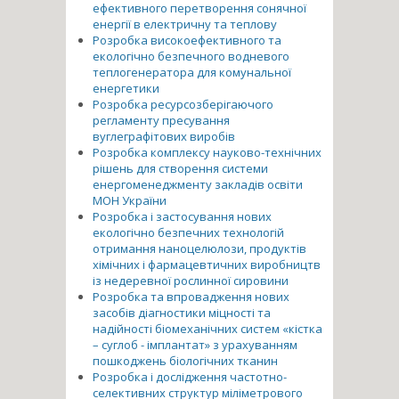
ефективного перетворення сонячної
енергії в електричну та теплову
Розробка високоефективного та
екологічно безпечного водневого
теплогенератора для комунальної
енергетики
Розробка ресурсозберігаючого
регламенту пресування
вуглеграфітових виробів
Розробка комплексу науково-технічних
рішень для створення системи
енергоменеджменту закладів освіти
МОН України
Розробка і застосування нових
екологічно безпечних технологій
отримання наноцелюлози, продуктів
хімічних і фармацевтичних виробництв
із недеревної рослинної сировини
Розробка та впровадження нових
засобів діагностики міцності та
надійності біомеханічних систем «кістка
– суглоб - імплантат» з урахуванням
пошкоджень біологічних тканин
Розробка і дослідження частотно-
селективних структур міліметрового