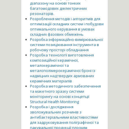
діапазону на основі тонких
багатомодових діелектричних
резонаторів.
Розроблення методів і алгоритмів для
оптимізаціїї складних систем і побудови
оптимального керування в умовах
складних фазових обмежень
Розробка інформаційно-вимірювальної
системи позиціювання інструмента в
робочому просторі обладнання
Розробка технології виготовлення
композиційної керамічної,
металокерамічної та
металополімерокерамічної броні із
надміцних надтвердих армованих
керамічних матеріалів
Розробка методичного забезпечення
та макетного зразку системи
моніторингу на основі концепції
Structural Health Monitoring
Розробка і дослідження
зволожувальних розчинів з
антибактеріальними властивостями
для задруковування поліграфічної та
пакувальної продукції плоским