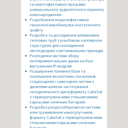
та нової ефективної програми
універсального аудіологічного скринінгу
новонароджених
Розроблення енергоефективної
технології виробництва ізостатичного
графіту
Розробка та дослідження алюмінієвих
теплових труб з різьбовою капілярною
структурою для охолодження
світлодіодних освітлювальних приладів.
Розподілені системи збору
експериментальних даних на базі
віртуальних ІР-модулів
Розширення паливної бази та
поліпшення екологічних показників
стаціонарних і самохідних систем з
дизелями шляхом застосування
газодизельного циклуформату CubeSat
з терморегулюючими стільниковими
каркасами сонячних батарей»
Розробка ресурсозберігаючої системи
електроживлення наносупутників
формату CubeSat з терморегулюючими
стільниковими каркасами сонячних
батарей»