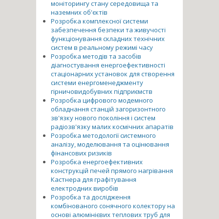
моніторингу стану середовища та
наземних об'єктів
Розробка комплексної системи
забезпечення безпеки та живучості
функціонування складних технічних
систем в реальному режимі часу
Розробка методів та засобів
діагностування енергоефективності
стаціонарних установок для створення
системи енергоменеджменту
гірничовидобувних підприємств
Розробка цифрового модемного
обладнання станцій загоризонтного
зв'язку нового покоління і систем
радіозв'язку малих космічних апаратів
Розробка методології системного
аналізу, моделювання та оцінювання
фінансових ризиків
Розробка енергоефективних
конструкцій печей прямого нагрівання
Кастнера для графітування
електродних виробів
Розробка та дослідження
комбінованого сонячного колектору на
основі алюмінієвих теплових труб для