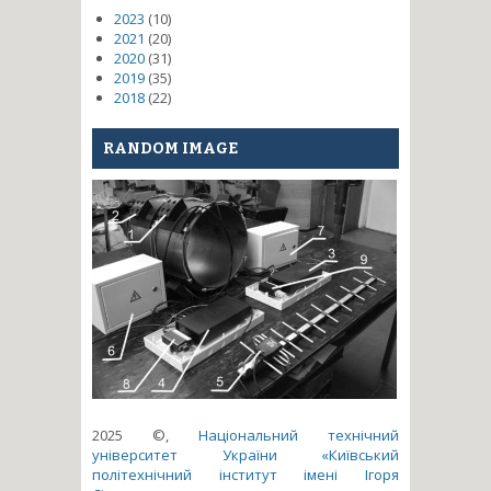
2023
(10)
2021
(20)
2020
(31)
2019
(35)
2018
(22)
RANDOM IMAGE
2025 ©,
Національний технічний
університет України «Київський
політехнічний інститут імені Ігоря