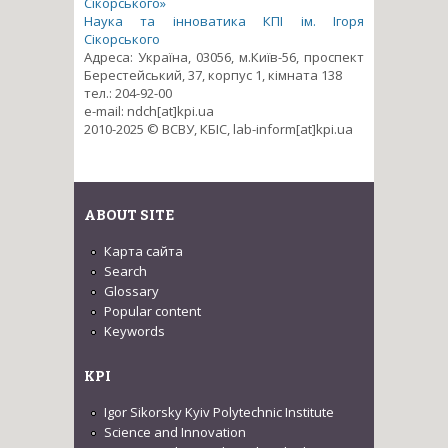
Сікорського»
Наука та інноватика КПІ ім. Ігоря
Сікорського
Адреса: Україна, 03056, м.Київ-56, проспект
Берестейський, 37, корпус 1, кімната 138
тел.: 204-92-00
e-mail: ndch[at]kpi.ua
2010-2025 © ВСВУ, КБІС, lab-inform[at]kpi.ua
ABOUT SITE
Карта сайта
Search
Glossary
Popular content
Keywords
KPI
Igor Sikorsky Kyiv Polytechnic Institute
Science and Innovation