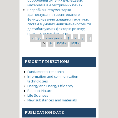
оброблення сипучих вуглецевих
матеріалів в електричних печах
Розробка інструментарію
діагностування гарантованого
функціонування складних технічних
систем в умовах невизначеностей та
дестабілізуючих факторів ризику;
прикладне дослідження
Pages
« first
‹ previous
1
2
3
4
5
6
next ›
last »
PRIORITY DIRECTIONS
Fundamental research
Information and communication
technologies
Energy and Energy Efficiency
Rational Nature
Life Sciences
New substances and materials
PUBLICATION DATE