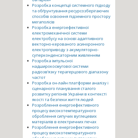
Розробка концепції системного підходу
та обґрунтування ресурсозберігаючих
способів освоєння підземного простору
мегаполісів
Розробка енергоефективної
електромеханічної системи
електробусу на основі адаптивного
векторно-керованого асинхронного
електроприводу з акумуляторно-
суперконденсаторним живленням
Розробка імпульсної
надширокосмугової системи
радіозв’язку терагерцового діапазону
частот
Розробка он-лайн платформи аналізу і
сценарного планування сталого
розвитку регіонів України в контексті
якості та безпеки життя людей
Розроблення енергоефективного
процесу високотемпературного
оброблення сипучих вуглецевих
матеріалів в електричних печах
Розроблення енергоефективного
процесу високотемпературного