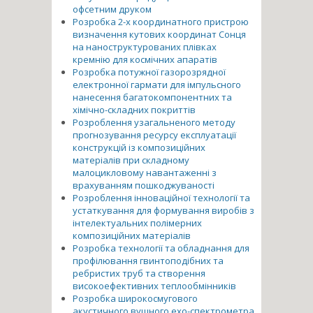
офсетним друком
Розробка 2-х координатного пристрою
визначення кутових координат Сонця
на наноструктурованих плівках
кремнію для космічних апаратів
Розробка потужної газорозрядної
електронної гармати для імпульсного
нанесення багатокомпонентних та
хімічно-складних покриттів
Розроблення узагальненого методу
прогнозування ресурсу експлуатації
конструкцій із композиційних
матеріалів при складному
малоцикловому навантаженні з
врахуванням пошкоджуваності
Розроблення інноваційної технології та
устаткування для формування виробів з
інтелектуальних полімерних
композиційних матеріалів
Розробка технології та обладнання для
профілювання гвинтоподібних та
ребристих труб та створення
високоефективних теплообмінників
Розробка широкосмугового
акустичного вушного ехо-спектрометра